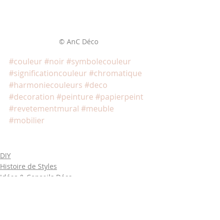
© AnC Déco
#couleur
#noir
#symbolecouleur
#significationcouleur
#chromatique
#harmoniecouleurs
#deco
#decoration
#peinture
#papierpeint
#revetementmural
#meuble
#mobilier
DIY
Histoire de Styles
Idées & Conseils Déco