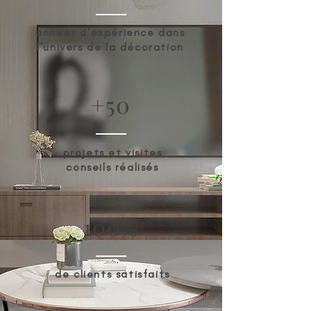
années d'expérience dans
l'univers de la décoration
+50
projets et visites
conseils réalisés
100%
de clients satisfaits