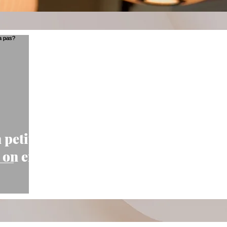
petit
 on en