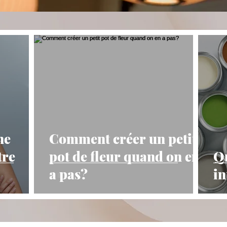
ne
Comment créer un petit
tre
pot de fleur quand on en
Qu
a pas?
in