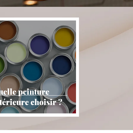
elle peinture
térieure choisir ?