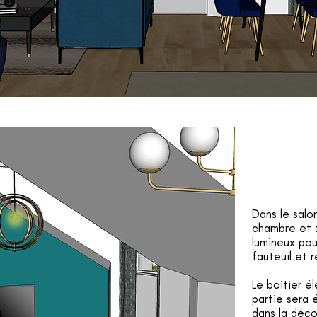
Dans le salo
chambre et 
lumineux pou
fauteuil et 
Le boitier é
partie sera 
dans la déco