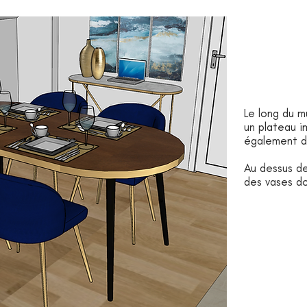
Le long du m
un plateau i
également de
Au dessus de
des vases dor