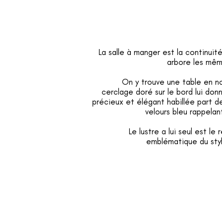
La salle à manger est la continuit
arbore les mêm
On y trouve une table en n
cerclage doré sur le bord lui don
précieux et élégant habillée part d
velours bleu rappelant
Le lustre a lui seul est le
emblématique du sty