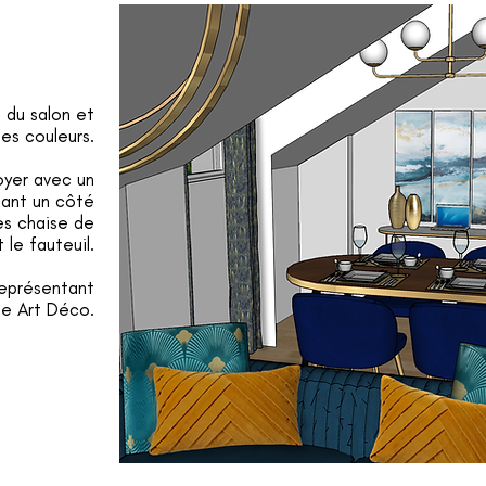
é du salon et
es couleurs.
oyer avec un
nant un côté
es chaise de
 le fauteuil.
 représentant
le Art Déco.