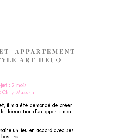
A PROPOS
CONTACT
BLOG
ET APPARTEMENT
TYLE ART DECO
jet :
2 mois
:
Chilly-Mazarin
et, il m'a été demandé de créer
 la décoration d'un appartement
uhaite un lieu en accord avec ses
 besoins.