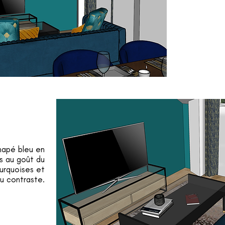
anapé bleu en
is au goût du
turquoises et
u contraste.