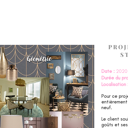
ACCUEIL
REALISATIONS
PRESTATIONS
PROJ
S
Date :
2020
Durée du pro
Localisation 
Pour ce proj
entièrement
neuf.
Le client so
goûts et ses