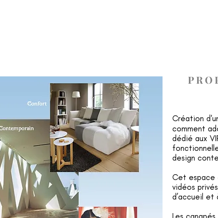
ACCUEIL
REALISATIONS
PRESTATIONS
PRO
Création d'u
comment ado
dédié aux VI
fonctionnelle
design cont
Cet espace d
vidéos privés
d’accueil et 
Les canapés 