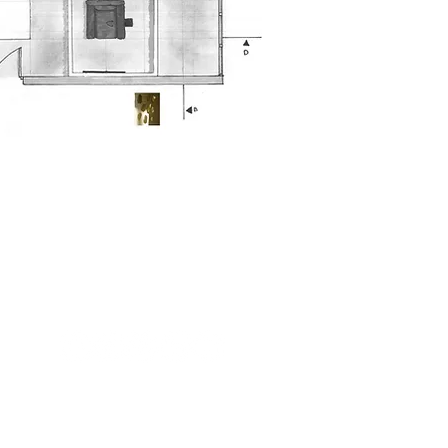
NTE
s réservés