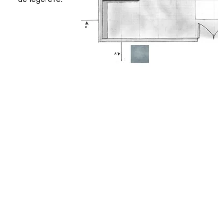
ACCUEIL
MENTIONS LEGALES
REALISATIONS
CONDITIONS GENERALES DE VE
PRESTATIONS
anc.deco91@gmail.com
A PROPOS
07 69 61 50 24
CONTACT
© 2025 par AnC Déco Tous droit
BLOG