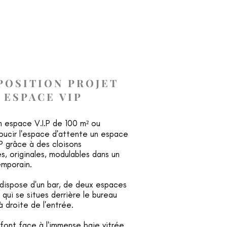
A PROPOS
CONTACT
BLOG
POSITION PROJET
ESPACE VIP
n espace V.I.P de 100 m² ou
ucir l'espace d'attente un espace
P grâce à des cloisons
s, originales, modulables dans un
emporain.
ispose d'un bar, de deux espaces
 qui se situes derrière le bureau
à droite de l'entrée.
font face à l'immense baie vitrée