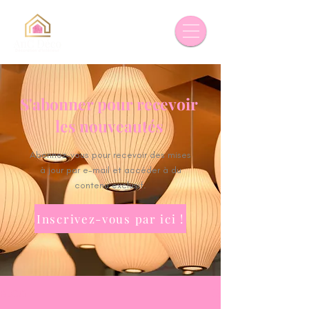
S'abonner pour recevoir
les nouveautés
Abonnez-vous pour recevoir des mises
à jour par e-mail et accéder à du
contenu exclusif.
Inscrivez-vous par ici !
BLOG